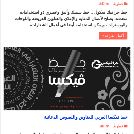
خطوط
842
خط جرافيك سكول .. خط سميك وأنيق وعصري ذو استخدامات
متعددة، يصلح لأعمال الدعاية والإعلان والعناوين العريضة واللوحات
والبوسترات، ويمكن استخدامه أيضا في أعمال الشعارات، …
أكمل القراءة »
خط فيكسا العربي للعناوين والنصوص الدعائية
خطوط
581