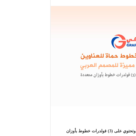
حزمة خطوط حماة للعناوين .. خطوط مميزة للمصمم العربي ، وتحتوي على (3) فولدرات خطوط بأوزان