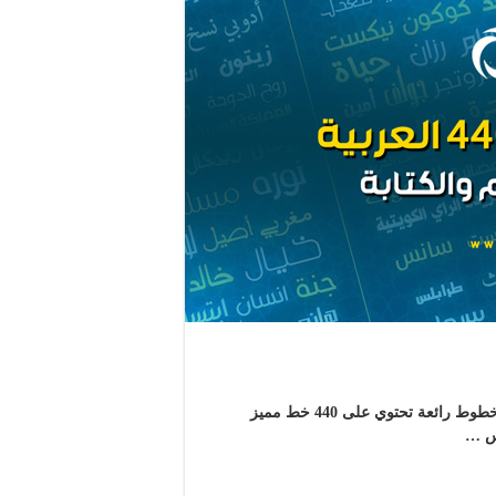
حزمة خطوط الـ440 العربية للعنونة والتصميم والكتابة .. حزمة خطوط رائعة تحتوي على 440 خط مميز
يس …