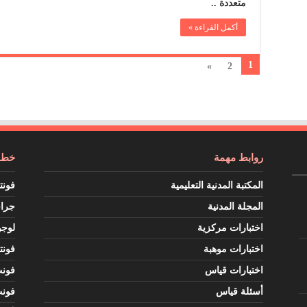
متعددة ..
أكمل القراءة »
1
»
2
روابط مهمة
خطوط
المكتبة المدنية التعليمية
فونت
المجلة المدنية
جرا
اختبارات مركزية
لوجو
اختبارات موهبة
فونت
اختبارات قياس
فون
أسئلة قياس
فون