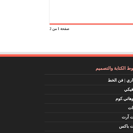
صفحة 1 من 2
 الكتابة والتصميم
اري | فن الخط
فيكي
هاتي.كوم
ات
ت آرت
ت باكس