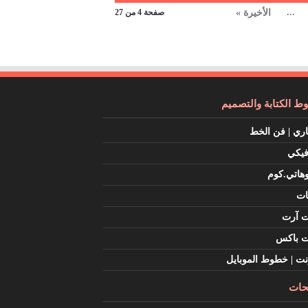
...
الأخيرة »
صفحة 4 من 27
 الكتابة والتصميم
اري | فن الخط
فيكي
هاتي.كوم
ات
ت آرت
ت باكس
نت | خطوط الموبايل
ات