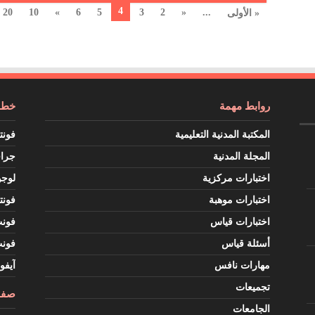
4
20
10
»
6
5
3
2
«
...
« الأولى
روابط مهمة
خطوط
المكتبة المدنية التعليمية
فونت
المجلة المدنية
جرا
اختبارات مركزية
لوجو
اختبارات موهبة
فونت
اختبارات قياس
فون
أسئلة قياس
فون
مهارات نافس
آيفو
تجميعات
صفح
الجامعات