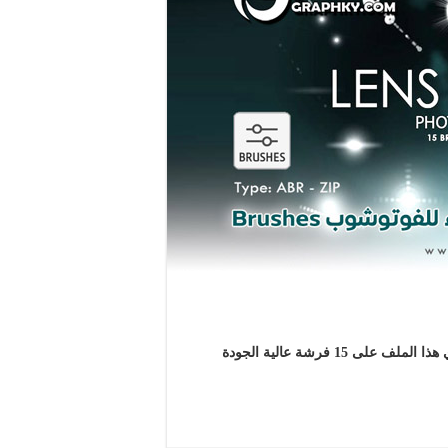
فرش لينس فلير (3) عدسة الضوء للفوتوشوب Brushes .. يحتوي هذا الملف على 15 فرشة عالية الجودة